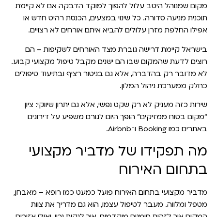
מקום שמנוהל היטב עלול להפוך למוקד הדבקה אם לא קיימת
תוכנית מניעה סדורה. כל שינוי במצעים, הכנסת רהיט חדש או
אפילו החלפת מזרן עלולים להביא איתם אורחים לא רצויים.
בישראל קיימת דרישה גוברת מצד האורחים לשקיפות – הם
רוצים לדעת שהמקום שבו הם ישנים מקבל טיפול מקצועי קבוע.
לא מדובר רק בהדברה, אלא גם
בניטור רציף ובתיעוד טיפולים
כחלק ממערכת ניהול המלון.
שירות כזה מעניק לא רק שקט נפשי, אלא גם יתרון שיווקי: ציון
“מקום בטוח ממזיקים” הופך היום לגורם משפיע על דירוגים
באתרים כמו Booking ו־Airbnb.
מה תפקידו של מדביר מקצועי
בתחום האירוח
מדביר מקצועי בתחום האירוח פועל כמעט כמו רופא – מאבחן,
מטפל ומלווה. מעבר לטיפול עצמו, הוא גם מדריך את צוות
המקום איך לזהות סימנים מוקדמים, איך לנקות נכון, ואילו אזורים