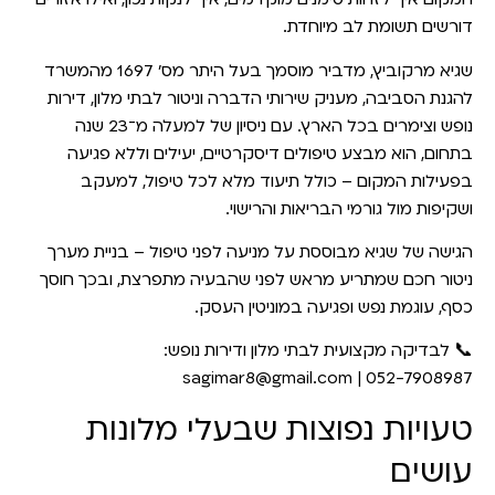
דורשים תשומת לב מיוחדת.
שגיא מרקוביץ, מדביר מוסמך בעל היתר מס’ 1697 מהמשרד
להגנת הסביבה, מעניק שירותי הדברה וניטור לבתי מלון, דירות
נופש וצימרים בכל הארץ. עם ניסיון של למעלה מ־23 שנה
בתחום, הוא מבצע טיפולים דיסקרטיים, יעילים וללא פגיעה
בפעילות המקום – כולל תיעוד מלא לכל טיפול, למעקב
ושקיפות מול גורמי הבריאות והרישוי.
הגישה של שגיא מבוססת על
מניעה לפני טיפול
– בניית מערך
ניטור חכם שמתריע מראש לפני שהבעיה מתפרצת, ובכך חוסך
כסף, עוגמת נפש ופגיעה במוניטין העסק.
📞
לבדיקה מקצועית לבתי מלון ודירות נופש:
sagimar8@gmail.com
052-7908987 |
טעויות נפוצות שבעלי מלונות
עושים