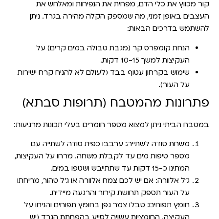
קור מכווץ את כלי הדם, מפחית את הנפיחות ומאלחש את
העצבים באופן זמני, מה שמספק הקלה מהירה בגרד. ניתן
להשתמש בדרכים הבאות:
הנחת קומפרס קר (מגבת טבולה במים קרים) על
העקיצות למשך 10-15 דקות.
שימוש בקרחון עטוף בבד (לעולם לא להניח קרח ישירות
על העור).
פתרונות מהמטבח (תרופות סבתא)
במטבח הביתי ניתן למצוא מספר חומרים בעלי תכונות מרגיעות:
משחת סודה לשתייה:
ערבבו כפית סודה לשתייה עם
מספר טיפות מים עד לקבלת משחה. מרחו על העקיצות,
המתינו כ-15 דקות עד שתתייבש ושטפו במים.
ג'ל אלוורה:
אם יש לכם צמח אלוורה או ג'ל טהור, מריחתו
על העור תספק תחושת קירור והרגעה מיידית.
חומץ תפוחים:
טבלו צמר גפן בחומץ תפוחים והניחו על
העקיצה. החומציות עשויה לסייע בהפחתת הגרד (יש