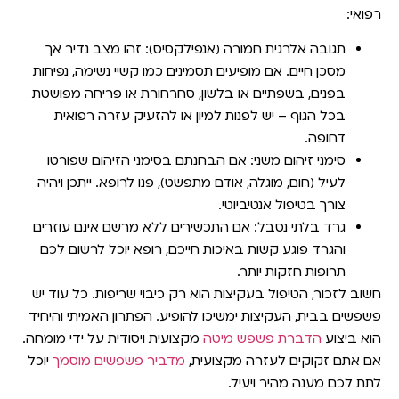
רפואי:
תגובה אלרגית חמורה (אנפילקסיס):
זהו מצב נדיר אך
מסכן חיים. אם מופיעים תסמינים כמו קשיי נשימה, נפיחות
בפנים, בשפתיים או בלשון, סחרחורת או פריחה מפושטת
בכל הגוף – יש לפנות למיון או להזעיק עזרה רפואית
דחופה.
סימני זיהום משני:
אם הבחנתם בסימני הזיהום שפורטו
לעיל (חום, מוגלה, אודם מתפשט), פנו לרופא. ייתכן ויהיה
צורך בטיפול אנטיביוטי.
גרד בלתי נסבל:
אם התכשירים ללא מרשם אינם עוזרים
והגרד פוגע קשות באיכות חייכם, רופא יוכל לרשום לכם
תרופות חזקות יותר.
חשוב לזכור, הטיפול בעקיצות הוא רק כיבוי שריפות. כל עוד יש
פשפשים בבית, העקיצות ימשיכו להופיע. הפתרון האמיתי והיחיד
הוא ביצוע
הדברת פשפש מיטה
מקצועית ויסודית על ידי מומחה.
אם אתם זקוקים לעזרה מקצועית,
מדביר פשפשים מוסמך
יוכל
לתת לכם מענה מהיר ויעיל.