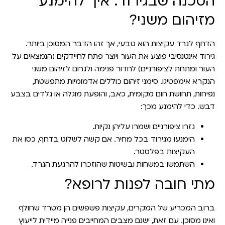
הסכנה שבגירוד: איך להימנע
מזיהום משני?
הדחף לגרד עקיצות הוא טבעי, אך זהו הדבר המסוכן ביותר.
גירוד אינטנסיבי פוצע את העור ויוצר פתח לחיידקים (הנמצאים על
העור ומתחת לציפורניים) לחדור פנימה ולגרום לזיהום משני
הנקרא אימפטיגו. סימני זיהום כוללים אדמומיות מתפשטת,
נפיחות, תחושת חום מקומית, כאב, והופעת מוגלה או גלדים בצבע
דבש. כדי להימנע מכך:
גזרו ציפורניים ושמרו עליהן נקיות.
הימנעו מגירוד בכל מחיר. אם קשה לשלוט בדחף, כסו את
העקיצות בפלסטר.
השתמשו במשחות ובשיטות שהוזכרו להרגעת הגרד.
מתי חובה לפנות לרופא?
ברוב המכריע של המקרים, עקיצות פשפשים הן מטרד שחולף
ואינו מסוכן. עם זאת, ישנם מצבים המחייבים פנייה מיידית לייעוץ