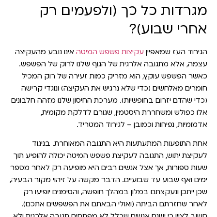
מגרדות כל כך (ולפעמים רק
אחרי שבוע)?
הגירוד העז שמאפיין
עקיצות פשפש המיטה
אינו נובע מהעקיצה
עצמה, אלא מתגובה אלרגית של הגוף שלנו לרוק של הפשפש.
כאשר הפשפש עוקץ, הוא מזריק כמות זעירה של רוק המכיל
חומרים מאלחשים (כדי שלא נרגיש את העקיצה) ונוגדי קרישה
(כדי שהדם יזרום בחופשיות). מערכת החיסון שלנו מזהה חלבונים
אלו כפולש ומשחררת היסטמין, שגורם לדלקת מקומית,
אדמומיות, נפיחות וכמובן – לגירוד המטריד.
אחת התופעות המתעתעות היא התגובה המאוחרת. בניגוד
לעקיצת יתוש, התגובה לעקיצת פשפש המיטה יכולה להופיע תוך
שעות ספורות, אך אצל אנשים רבים היא מופיעה רק לאחר מספר
ימים ואף שבוע עד שבועיים. הדבר מקשה על זיהוי מקור הבעיה,
שכן ייתכן ונעקצתם במלון במהלך חופשה, והסימנים יופיעו רק
לאחר שחזרתם הביתה (ואולי הבאתם את הפשפשים אתכם).
חשוב לציין כי ישנם אנשים שכלל לא מפתחים תגובה אלרגית ולא