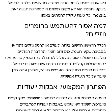
כאן אנחנו נכנסים לשטח מסוכן שדורש מקצועיות בלבד. הטיפול
בשקעי חשמל הוא לא מקום לניסויים או לפתרונות "עשה זאת
בעצמך". כל טעות עלולה להסתיים באסון.
למה אסור להשתמש בחומרים
נוזליים?
הכלל הראשון והחשוב ביותר:
לעולם אין לרסס נוזלים לתוך או
בסביבת שקעי חשמל.
מים ורוב חומרי ההדברה הנוזליים
מוליכים חשמל. ריסוס כזה עלול לגרום לקצר חשמלי, שריפה ואף
להתחשמלות קטלנית. תרסיסים ביתיים אינם מיועדים לטיפול
בחללים סגורים כמו קירות ומערכות חשמל, והסיכון עולה לאין
שיעור על כל תועלת אפשרית.
הפתרון המקצועי: אבקות ייעודיות
השיטה הבטוחה והיעילה היחידה לטיפול בפשפשים בתוך קירות
ומערכות חשמל היא שימוש באבקות ייעודיות למדבירים
מוסמכים. אבקות אלו, כמו סיליקה ג'ל או אדמה דיאטומית