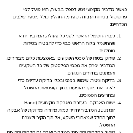
כאשר מדביר מקצועי ניגש לטפל בבעיה, הוא פועל לפי
פרוטוקול בטיחות ועבודה קפדני. התהליך כולל מספר שלבים
הכרחיים:
כיבוי החשמל הראשי:
לפני כל פעולה, המדביר יוודא
שהחשמל בלוח הראשי כבוי כדי להבטיח בטיחות
מוחלטת.
פירוק בטוח של מכסי השקעים:
באמצעות כלים מבודדים,
המדביר יפרק את מכסי הפלסטיק של כל השקעים
והמתגים בחדרים הנגועים.
בדיקה וניטור:
שימוש בפנס ובכלי בדיקה עדינים כדי
לאתר את מוקדי הנגיעות בתוך קופסאות החשמל
ובחריצים הסמוכים.
יישום האבקה:
בעזרת מאבקת מקצועית (Hand
Duster), המדביר יחדיר כמות מדודה ומדויקת של אבקה
לתוך החלל שמאחורי השקע, אל תוך הקיר ולצנרת
החשמל.
טיפול בסדקים וחריצים:
המדביר יאבק גם סדקים וחריצים