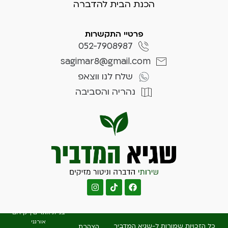
הכנת הבית להדברה
פרטיי התקשרות
052-7908987
sagimar8@gmail.com
שלח לנו ווצאפ
נהריה והסביבה
בניית אתרים
|
קידום
אורגני
כל הזכויות שמורות ל-שגיא המדביר
הצהרת