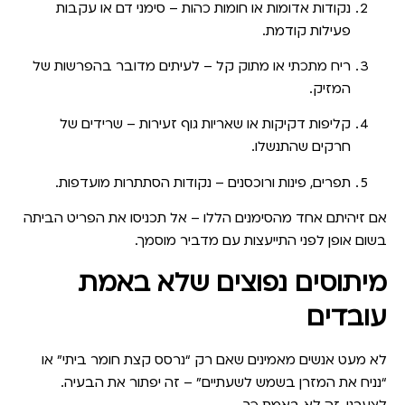
נקודות אדומות או חומות כהות
– סימני דם או עקבות
פעילות קודמת.
ריח מתכתי או מתוק קל
– לעיתים מדובר בהפרשות של
המזיק.
קליפות דקיקות או שאריות גוף זעירות
– שרידים של
חרקים שהתנשלו.
תפרים, פינות ורוכסנים
– נקודות הסתתרות מועדפות.
אם זיהיתם אחד מהסימנים הללו – אל תכניסו את הפריט הביתה
בשום אופן לפני התייעצות עם מדביר מוסמך.
מיתוסים נפוצים שלא באמת
עובדים
לא מעט אנשים מאמינים שאם רק “נרסס קצת חומר ביתי” או
“נניח את המזרן בשמש לשעתיים” – זה יפתור את הבעיה.
לצערנו, זה לא באמת כך.