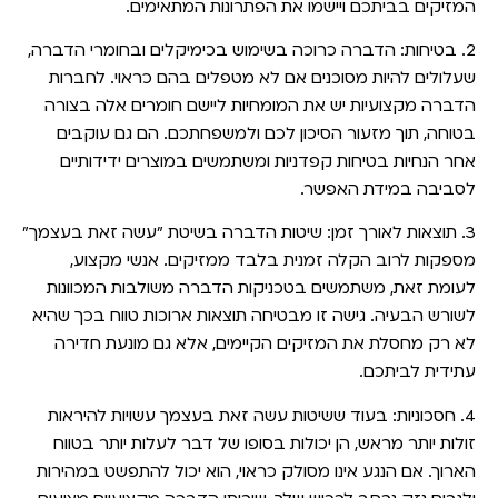
המזיקים בביתכם ויישמו את הפתרונות המתאימים.
2. בטיחות:
הדברה כרוכה בשימוש בכימיקלים ובחומרי הדברה,
שעלולים להיות מסוכנים אם לא מטפלים בהם כראוי. לחברות
הדברה מקצועיות יש את המומחיות ליישם חומרים אלה בצורה
בטוחה, תוך מזעור הסיכון לכם ולמשפחתכם. הם גם עוקבים
אחר הנחיות בטיחות קפדניות ומשתמשים במוצרים ידידותיים
לסביבה במידת האפשר.
3. תוצאות לאורך זמן:
שיטות הדברה בשיטת "עשה זאת בעצמך"
מספקות לרוב הקלה זמנית בלבד ממזיקים. אנשי מקצוע,
לעומת זאת, משתמשים בטכניקות הדברה משולבות המכוונות
לשורש הבעיה. גישה זו מבטיחה תוצאות ארוכות טווח בכך שהיא
לא רק מחסלת את המזיקים הקיימים, אלא גם מונעת חדירה
עתידית לביתכם.
4. חסכוניות:
בעוד ששיטות עשה זאת בעצמך עשויות להיראות
זולות יותר מראש, הן יכולות בסופו של דבר לעלות יותר בטווח
הארוך. אם הנגע אינו מסולק כראוי, הוא יכול להתפשט במהירות