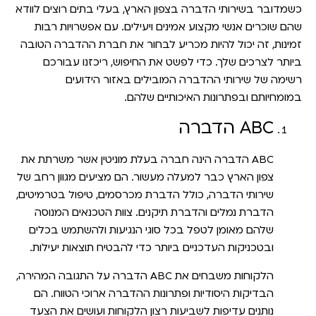
כשמדובר בשירותי הדברה בצפון הארץ, בעלי בתים רוצים לוודא
שהם שוכרים אנשי מקצוע אמינים ויעילים. עם אפשרויות רבות
זמינות, זה יכול להיות מכריע לבחור את חברת ההדברה הטובה
ביותר לצרכים שלך. כדי לפשט את החיפוש, ריכזנו עבורכם
רשימה של שירותי ההדברה המובילים באזור הידועים
במומחיותם ובפתרונות האיכותיים שלהם.
ABC הדברה
ABC הדברה הינה חברה בעלת מוניטין אשר משרתת את
צפון הארץ כבר למעלה מעשור. הם מציעים מגוון רחב של
שירותי הדברה, כולל הדברת מכרסמים, טיפול בטרמיטים,
הדברת נמלים והדברת תיקנים. צוות הטכנאים המנוסה
שלהם מאומן לטפל בכל סוגי הנגיעות ולהשתמש בכלים
ובטכניקות העדכניים ביותר כדי להבטיח תוצאות יעילות.
הלקוחות משבחים את ABC הדברה על התגובה המהירה,
הבדיקות היסודיות ופתרונות ההדברה ארוכי הטווח. הם
נותנים עדיפות לשביעות רצון הלקוחות ועושים את הצעד