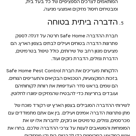
המותאמים לצרכים הספציפיים של כל בעל בית,
ומבטיחים חיסול מזיקים ואמצעי מניעה.
הדברה ביתית בטוחה
חברת ההדברה Safe Home חרטה על דגלה לספק
פתרונות הדברה בטוחים ויעילים לבתים בצפון הארץ. הם
מציעים מגוון רחב של שירותים, כולל טיפול בטרמיטים,
הדברת נמלים, הדברת ג'וקים ועוד.
הלקוחות מעריכים את חברת Safe Home Pest Control
בזכות המקצועיות, הטכנאים הבקיאים והתעריפים הנוחים.
הם שמים בראש סדר העדיפויות את רווחת לקוחותיהם
ועובדים בחריצות כדי להבטיח שהמזיקים ימוגרו לחלוטין.
לשירותי ההדברה המובילים בצפון הארץ יש רקורד מוכח של
מתן פתרונות הדברה אמינים ויעילים. בין אם אתם מתמודדים עם
מכרסמים, נמלים, טרמיטים או ג'וקים, לחברות אלו יש את
המומחיות והמשאבים לענות על צרכי ההדברה שלכם. בחרו את
אנשי המקצוע המהימנים כדי להבטיח בית נקי ממזיקים.