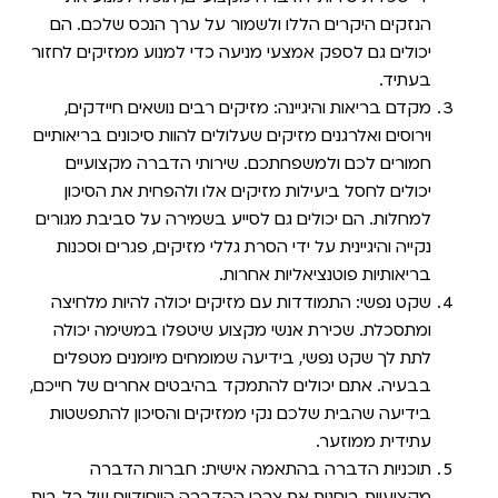
הנזקים היקרים הללו ולשמור על ערך הנכס שלכם. הם
יכולים גם לספק אמצעי מניעה כדי למנוע ממזיקים לחזור
בעתיד.
מקדם בריאות והיגיינה:
מזיקים רבים נושאים חיידקים,
וירוסים ואלרגנים מזיקים שעלולים להוות סיכונים בריאותיים
חמורים לכם ולמשפחתכם. שירותי הדברה מקצועיים
יכולים לחסל ביעילות מזיקים אלו ולהפחית את הסיכון
למחלות. הם יכולים גם לסייע בשמירה על סביבת מגורים
נקייה והיגיינית על ידי הסרת גללי מזיקים, פגרים וסכנות
בריאותיות פוטנציאליות אחרות.
שקט נפשי:
התמודדות עם מזיקים יכולה להיות מלחיצה
ומתסכלת. שכירת אנשי מקצוע שיטפלו במשימה יכולה
לתת לך שקט נפשי, בידיעה שמומחים מיומנים מטפלים
בבעיה. אתם יכולים להתמקד בהיבטים אחרים של חייכם,
בידיעה שהבית שלכם נקי ממזיקים והסיכון להתפשטות
עתידית ממוזער.
תוכניות הדברה בהתאמה אישית:
חברות הדברה
מקצועיות בוחנות את צרכי ההדברה הייחודיים של כל בית